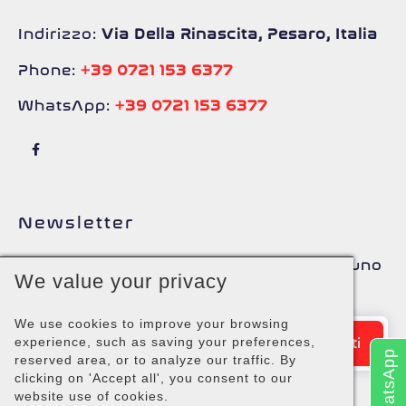
Indirizzo:
Via Della Rinascita, Pesaro, Italia
Phone:
+39 0721 153 6377
WhatsApp:
+39 0721 153 6377
Newsletter
Iscriviti alla nostra Newsletter e ottieni uno
We value your privacy
Sconto speciale.
We use cookies to improve your browsing
experience, such as saving your preferences,
WhatsApp
reserved area, or to analyze our traffic. By
clicking on 'Accept all', you consent to our
website use of cookies.